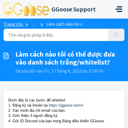
Chuyển đến nội dung chính
GGoose Support
Trang chủ
...
Làm cách nào tôi có thể được đưa vào danh sách trắng/whit...
Làm cách nào tôi có thể được đưa
vào danh sách trắng/whitelist?
Đã sửa đổi vào Fri, 3 Tháng 6, 2022 lúc 5:24 CH
Dưới đây là các bước để whitelist:
1. Đăng ký tài khoản tại
https://ggoose.farm/r
2. Xác minh địa chỉ email của bạn.
3. Giới thiệu 3 người đăng ký.
4. Gửi ID Discord của bạn trong Bảng điều khiển GGoose.