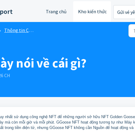
port
Trang chủ
Kho kiến thức
Gửi vé y
Thông tin Chung
y nói về cái gì?
:26 CH
 duy nhất sử dụng công nghệ NFT để những người sở hữu NFT Golden Goose
gày mà còn mỗi giờ và mỗi phút. GGoose NFT hoạt động tương tự như Máy k
hất trong tiền điện tử, nhưng GGoose NFT không cần Nguồn để hoạt động và