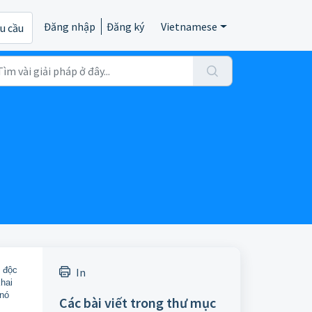
Đăng nhập
Đăng ký
Vietnamese
êu cầu
 độc
In
hai
 nó
Các bài viết trong thư mục