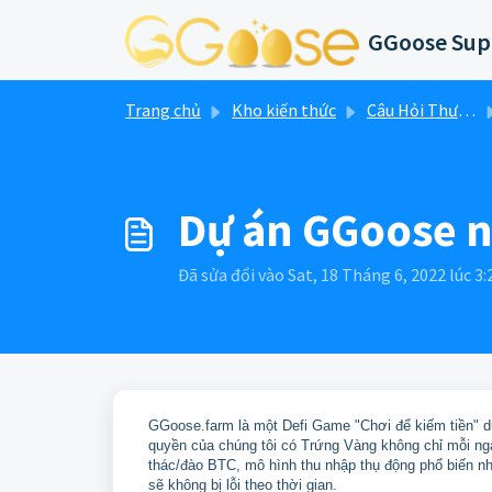
Chuyển đến nội dung chính
GGoose Sup
Trang chủ
Kho kiến thức
Câu Hỏi Thường Gặp
Dự án GGoose nà
Đã sửa đổi vào Sat, 18 Tháng 6, 2022 lúc 3
GGoose.farm là một Defi Game "Chơi để kiếm tiền"
quyền của chúng tôi có Trứng Vàng không chỉ mỗi n
thác/đào BTC, mô hình thu nhập thụ động phổ biến n
sẽ không bị lỗi theo thời gian.