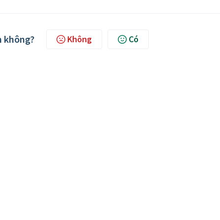
ch không?
Không
Có