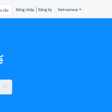
Đăng nhập
Đăng ký
Vietnamese
êu cầu
ể