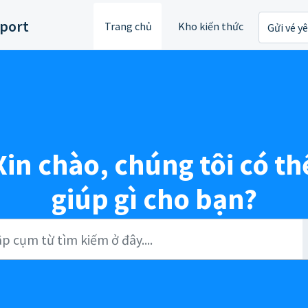
port
Trang chủ
Kho kiến thức
Gửi vé y
Xin chào, chúng tôi có th
giúp gì cho bạn?