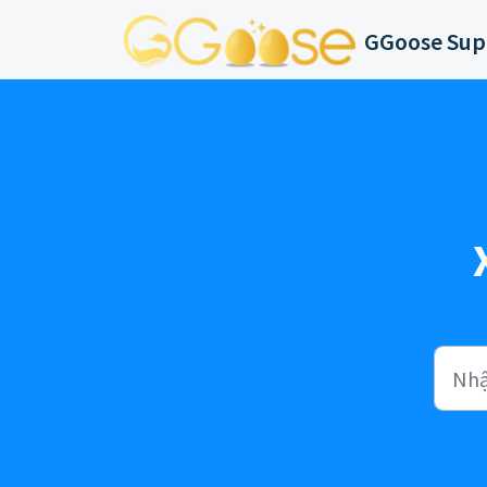
Chuyển đến nội dung chính
GGoose Sup