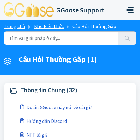
Chuyển đến nội dung chính
GGoose Support
Trang chủ
Kho kiến thức
Câu Hỏi Thường Gặp
Câu Hỏi Thường Gặp (1)
Thông tin Chung (32)
Dự án GGoose này nói về cái gì?
Hướng dẫn Discord
NFT là gì?